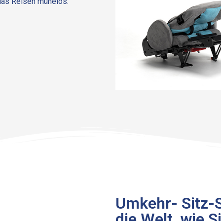
das Reisen mühelos.
Umkehr- Sitz-
die Welt, wie S